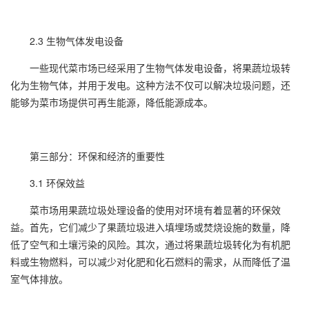
2.3 生物气体发电设备
一些现代菜市场已经采用了生物气体发电设备，将果蔬垃圾转
化为生物气体，并用于发电。这种方法不仅可以解决垃圾问题，还
能够为菜市场提供可再生能源，降低能源成本。
第三部分：环保和经济的重要性
3.1 环保效益
菜市场用
果蔬垃圾处理设备
的使用对环境有着显著的环保效
益。首先，它们减少了果蔬垃圾进入填埋场或焚烧设施的数量，降
低了空气和土壤污染的风险。其次，通过将果蔬垃圾转化为有机肥
料或生物燃料，可以减少对化肥和化石燃料的需求，从而降低了温
室气体排放。