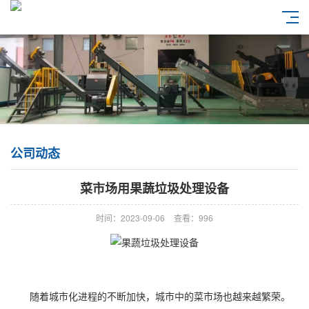
公司动态
菜市场用果蔬垃圾处理设备
时间：2023-09-06
查看：996
随着城市化进程的不断加快，城市中的菜市场也越来越繁荣。