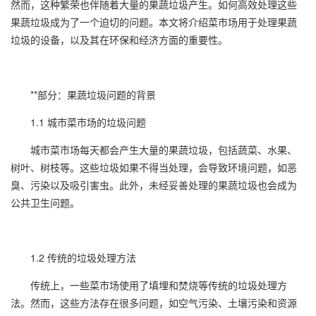
然而，这种繁荣也伴随着大量的果蔬垃圾产生。如何高效处理这些
果蔬垃圾成为了一个迫切的问题。本文将介绍菜市场用于处理果蔬
垃圾的设备，以及其在环保和经济方面的重要性。
**部分：果蔬垃圾问题的背景
1.1 城市菜市场的垃圾问题
城市菜市场每天都会产生大量的果蔬垃圾，包括蔬菜、水果、
树叶、树枝等。这些垃圾如果不得当处理，会导致环境问题，如恶
臭、污染以及吸引害虫。此外，未经妥善处理的果蔬垃圾也会成为
公共卫生问题。
1.2 传统的垃圾处理方法
传统上，一些菜市场使用了填埋和焚烧等传统的垃圾处理方
法。然而，这些方法存在很多问题，如空气污染、土壤污染和资源