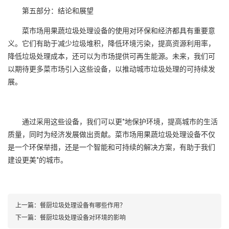
第五部分：结论和展望
菜市场用果蔬垃圾处理设备的使用对环保和经济都具有重要意
义。它们有助于减少垃圾堆积，降低环境污染，提高资源利用率，
降低垃圾处理成本，还可以为市场提供可再生能源。未来，我们可
以期待更多菜市场引入这些设备，以推动城市垃圾处理的可持续发
展。
通过采用这些设备，我们可以更*地保护环境，提高城市的生活
质量，同时为经济发展做出贡献。菜市场用果蔬垃圾处理设备不仅
是一个环保举措，还是一个智能和可持续的解决方案，有助于我们
建设更美*的城市。
上一篇：
餐厨垃圾处理设备有哪些作用？
下一篇：
餐厨垃圾处理设备对环境的影响